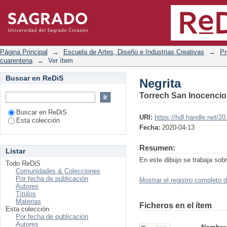
Negrita
Página Principal
→
Escuela de Artes, Diseño e Industrias Creativas
→
Pr
cuarentena
→
Ver ítem
Buscar en ReDiS
Negrita
Torrech San Inocencio,
Buscar en ReDiS
URI:
https://hdl.handle.net/2
Esta colección
Fecha:
2020-04-13
Resumen:
Listar
En este dibujo se trabaja sob
Todo ReDiS
Comunidades & Colecciones
Por fecha de publicación
Mostrar el registro completo d
Autores
Títulos
Materias
Ficheros en el ítem
Esta colección
Por fecha de publicación
Autores