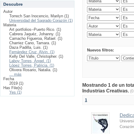
Descubre
Autor
Torrech San Inocencio, Marilyn (1)
Universidad del Sagrado Corazón (1)
Materia
Art portfolios--Puerto Rico. (1)
Cabrera Jaquéz, Johanny. (1)
Camacho Figueroa, Rafael. (1)
Charriez Cano, Tamara. (1)
Daza Padilla, Luis. (1)
Nuevos filtros:
Fernández Cruz, Alvin. (1)
Kelly Del Valle, Christopher. (1)
Laboy Torres, Ángel. (1)
López Torres, Patricia. (1)
Olivera Rosario, Natalia. (1)
... más
Fecha
2019 (1)
Mostrando 1 de un tota
Has File(s)
Industrias Creativas.
(0
Yes (1)
1
Dedica
Univers
Corazón