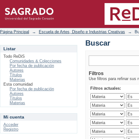
Buscar
Página Principal
→
Escuela de Artes, Diseño e Industrias Creativas
→
Bu
Buscar
Listar
Todo ReDiS
Comunidades & Colecciones
Por fecha de publicación
Autores
Filtros
Títulos
Use filtros para refinar sus 
Materias
Esta comunidad
Filtros actuales:
Por fecha de publicación
Autores
Títulos
Materias
Mi cuenta
Acceder
Registro