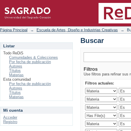
Buscar
Página Principal
→
Escuela de Artes, Diseño e Industrias Creativas
→
Bu
Buscar
Listar
Todo ReDiS
Comunidades & Colecciones
Por fecha de publicación
Autores
Filtros
Títulos
Use filtros para refinar sus 
Materias
Esta comunidad
Filtros actuales:
Por fecha de publicación
Autores
Títulos
Materias
Mi cuenta
Acceder
Registro