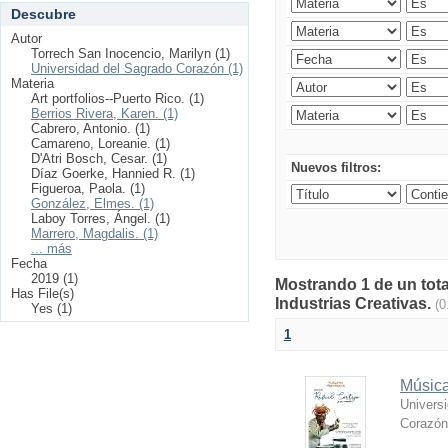
Descubre
Autor
Torrech San Inocencio, Marilyn (1)
Universidad del Sagrado Corazón (1)
Materia
Art portfolios--Puerto Rico. (1)
Berrios Rivera, Karen. (1)
Cabrero, Antonio. (1)
Camareno, Loreanie. (1)
D'Atri Bosch, Cesar. (1)
Nuevos filtros:
Díaz Goerke, Hannied R. (1)
Figueroa, Paola. (1)
González, Elmes. (1)
Laboy Torres, Ángel. (1)
Marrero, Magdalis. (1)
... más
Fecha
2019 (1)
Mostrando 1 de un tota
Has File(s)
Industrias Creativas.
(0
Yes (1)
1
Música
Univers
Corazón