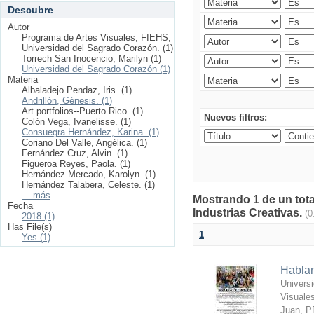
Descubre
Autor
Programa de Artes Visuales, FIEHS,
Universidad del Sagrado Corazón. (1)
Torrech San Inocencio, Marilyn (1)
Universidad del Sagrado Corazón (1)
Materia
Albaladejo Pendaz, Iris. (1)
Andrillón, Génesis. (1)
Art portfolios--Puerto Rico. (1)
Nuevos filtros:
Colón Vega, Ivanelisse. (1)
Consuegra Hernández, Karina. (1)
Coriano Del Valle, Angélica. (1)
Fernández Cruz, Alvin. (1)
Figueroa Reyes, Paola. (1)
Hernández Mercado, Karolyn. (1)
Hernández Talabera, Celeste. (1)
... más
Mostrando 1 de un tota
Fecha
Industrias Creativas.
(0
2018 (1)
Has File(s)
1
Yes (1)
Hablan
Univers
Visuale
Juan, P