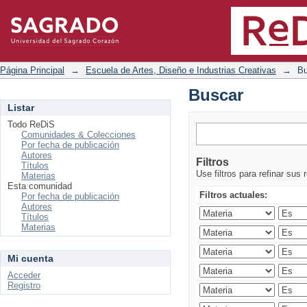
Buscar
Página Principal
→
Escuela de Artes, Diseño e Industrias Creativas
→
Bu
Buscar
Listar
Todo ReDiS
Comunidades & Colecciones
Por fecha de publicación
Autores
Filtros
Títulos
Use filtros para refinar sus 
Materias
Esta comunidad
Filtros actuales:
Por fecha de publicación
Autores
Títulos
Materias
Mi cuenta
Acceder
Registro