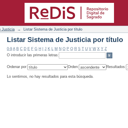
icia por título
 Justicia
→
Listar Sistema de Justicia por título
Listar Sistema de Justicia por título
0-9
A
B
C
D
E
F
G
H
I
J
K
L
M
N
O
P
Q
R
S
T
U
V
W
X
Y
Z
O introducir las primeras letras:
Ordenar por:
Orden:
Resultados:
Lo sentimos, no hay resultados para esta búsqueda.