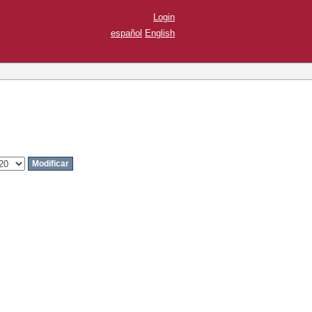
Login
español
English