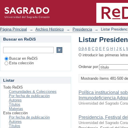
Listar Presidencia por título
Página Principal
→
Archivo Histórico
→
Presidencia
→
Listar Presidenci
Listar Presiden
Buscar en ReDiS
0-9
A
B
C
D
E
F
G
H
I
J
K
L
O introducir las primeras letra
Buscar en ReDiS
Esta colección
Ordenar por:
Mostrando ítems 481-500 d
Listar
Todo ReDiS
Comunidades & Colecciones
Política institucional s
Por fecha de publicación
Inmunodeficiencia Adqui
Autores
Universidad del Sagrado Cor
Títulos
Materias
Esta colección
Presidencia, Festival de
Por fecha de publicación
Autores
Universidad del Sagrado Cor
Títulos